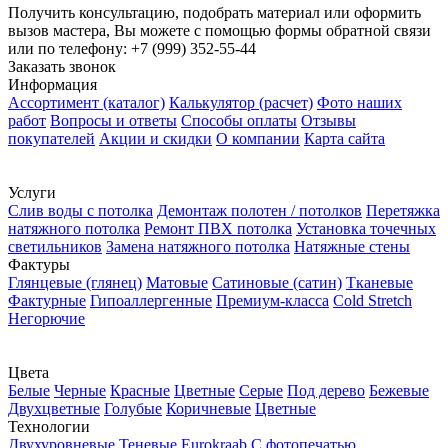
Получить консультацию, подобрать материал или оформить
вызов мастера, Вы можете с помощью формы обратной связи
или по телефону:
+7 (999) 352-55-44
Заказать звонок
Информация
Ассортимент (каталог)
Калькулятор (расчет)
Фото наших
работ
Вопросы и ответы
Способы оплаты
Отзывы
покупателей
Акции и скидки
О компании
Карта сайта
Услуги
Слив воды с потолка
Демонтаж полотен / потолков
Перетяжка
натяжного потолка
Ремонт ПВХ потолка
Установка точечных
светильников
Замена натяжного потолка
Натяжные стены
Фактуры
Глянцевые (глянец)
Матовые
Сатиновые (сатин)
Тканевые
Фактурные
Гипоаллергенные
Премиум-класса
Cold Stretch
Негорючие
Цвета
Белые
Черные
Красные
Цветные
Серые
Под дерево
Бежевые
Двухцветные
Голубые
Коричневые
Цветные
Технологии
Двухуровневые
Теневые Еurokraab
С фотопечатью