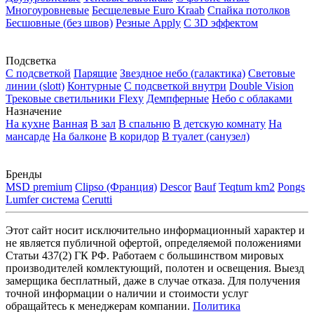
Многоуровневые
Бесщелевые Euro Kraab
Спайка потолков
Бесшовные (без швов)
Резные Apply
С 3D эффектом
Подсветка
С подсветкой
Парящие
Звездное небо (галактика)
Световые
линии (slott)
Контурные
С подсветкой внутри
Double Vision
Трековые светильники Flexy
Демпферные
Небо с облаками
Назначение
На кухне
Ванная
В зал
В спальню
В детскую комнату
На
мансарде
На балконе
В коридор
В туалет (санузел)
Бренды
MSD premium
Clipso (Франция)
Descor
Bauf
Teqtum km2
Pongs
Lumfer система
Cerutti
Этот сайт носит исключительно информационный характер и
не является публичной офертой, определяемой положениями
Статьи 437(2) ГК РФ. Работаем с большинством мировых
производителей комлектующий, полотен и освещения. Выезд
замерщика бесплатный, даже в случае отказа. Для получения
точной информации о наличии и стоимости услуг
обращайтесь к менеджерам компании.
Политика