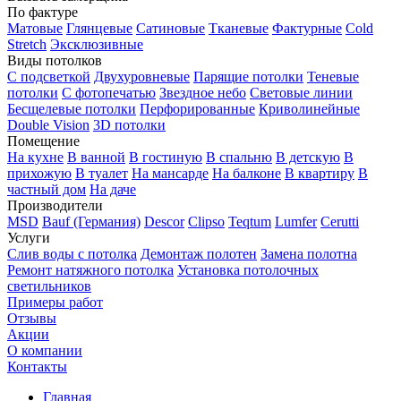
По фактуре
Матовые
Глянцевые
Сатиновые
Тканевые
Фактурные
Cold
Stretch
Эксклюзивные
Виды потолков
С подсветкой
Двухуровневые
Парящие потолки
Теневые
потолки
С фотопечатью
Звездное небо
Световые линии
Бесщелевые потолки
Перфорированные
Криволинейные
Double Vision
3D потолки
Помещение
На кухне
В ванной
В гостиную
В спальню
В детскую
В
прихожую
В туалет
На мансарде
На балконе
В квартиру
В
частный дом
На даче
Производители
MSD
Bauf (Германия)
Descor
Clipso
Teqtum
Lumfer
Cerutti
Услуги
Слив воды с потолка
Демонтаж полотен
Замена полотна
Ремонт натяжного потолка
Установка потолочных
светильников
Примеры работ
Отзывы
Акции
О компании
Контакты
Главная