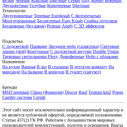
Белые
Черные
Красные
Цветные
Серые
Под дерево
Бежевые
Двухцветные
Голубые
Коричневые
Цветные
Технологии
Двухуровневые
Теневые Еurokraab
С фотопечатью
Многоуровневые
Бесщелевые Euro Kraab
Спайка потолков
Бесшовные (без швов)
Резные Apply
С 3D эффектом
Подсветка
С подсветкой
Парящие
Звездное небо (галактика)
Световые
линии (slott)
Контурные
С подсветкой внутри
Double Vision
Трековые светильники Flexy
Демпферные
Небо с облаками
Назначение
На кухне
Ванная
В зал
В спальню
В детскую комнату
На
мансарде
На балконе
В коридор
В туалет (санузел)
Бренды
MSD premium
Clipso (Франция)
Descor
Bauf
Teqtum km2
Pongs
Lumfer система
Cerutti
Этот сайт носит исключительно информационный характер и
не является публичной офертой, определяемой положениями
Статьи 437(2) ГК РФ. Работаем с большинством мировых
производителей комлектующий, полотен и освещения. Выезд