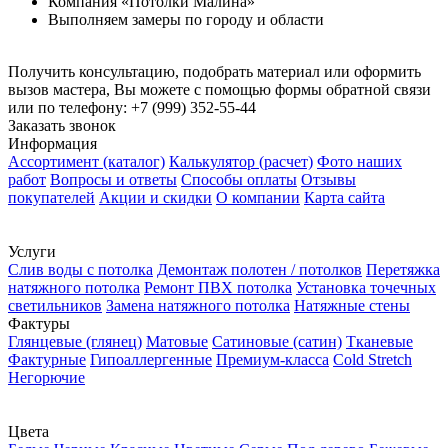
Компания «Потолки Малина»
Выполняем замеры по городу и области
Получить консультацию, подобрать материал или оформить
вызов мастера, Вы можете с помощью формы обратной связи
или по телефону:
+7 (999) 352-55-44
Заказать звонок
Информация
Ассортимент (каталог)
Калькулятор (расчет)
Фото наших
работ
Вопросы и ответы
Способы оплаты
Отзывы
покупателей
Акции и скидки
О компании
Карта сайта
Услуги
Слив воды с потолка
Демонтаж полотен / потолков
Перетяжка
натяжного потолка
Ремонт ПВХ потолка
Установка точечных
светильников
Замена натяжного потолка
Натяжные стены
Фактуры
Глянцевые (глянец)
Матовые
Сатиновые (сатин)
Тканевые
Фактурные
Гипоаллергенные
Премиум-класса
Cold Stretch
Негорючие
Цвета