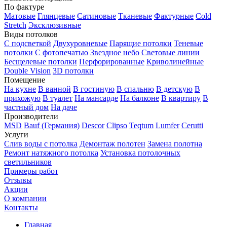
По фактуре
Матовые
Глянцевые
Сатиновые
Тканевые
Фактурные
Cold
Stretch
Эксклюзивные
Виды потолков
С подсветкой
Двухуровневые
Парящие потолки
Теневые
потолки
С фотопечатью
Звездное небо
Световые линии
Бесщелевые потолки
Перфорированные
Криволинейные
Double Vision
3D потолки
Помещение
На кухне
В ванной
В гостиную
В спальню
В детскую
В
прихожую
В туалет
На мансарде
На балконе
В квартиру
В
частный дом
На даче
Производители
MSD
Bauf (Германия)
Descor
Clipso
Teqtum
Lumfer
Cerutti
Услуги
Слив воды с потолка
Демонтаж полотен
Замена полотна
Ремонт натяжного потолка
Установка потолочных
светильников
Примеры работ
Отзывы
Акции
О компании
Контакты
Главная