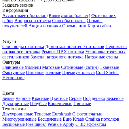
Заказать звонок
Информация
Ассортимент (каталог)
Калькулятор (расчет)
Фото наших
работ
Вопросы и ответы
Способы оплаты
Отзывы
покупателей
Акции и скидки
О компании
Карта сайта
Услуги
Слив воды с потолка
Демонтаж полотен / потолков
Перетяжка
натяжного потолка
Ремонт ПВХ потолка
Установка точечных
светильников
Замена натяжного потолка
Натяжные стены
Фактуры
Глянцевые (глянец)
Матовые
Сатиновые (сатин)
Тканевые
Фактурные
Гипоаллергенные
Премиум-класса
Cold Stretch
Негорючие
Цвета
Белые
Черные
Красные
Цветные
Серые
Под дерево
Бежевые
Двухцветные
Голубые
Коричневые
Цветные
Технологии
Двухуровневые
Теневые Еurokraab
С фотопечатью
Многоуровневые
Бесщелевые Euro Kraab
Спайка потолков
Бесшовные (без швов)
Резные Apply
С 3D эффектом