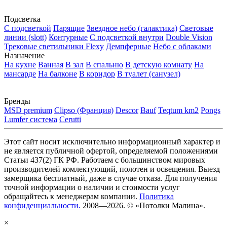
Подсветка
С подсветкой
Парящие
Звездное небо (галактика)
Световые
линии (slott)
Контурные
С подсветкой внутри
Double Vision
Трековые светильники Flexy
Демпферные
Небо с облаками
Назначение
На кухне
Ванная
В зал
В спальню
В детскую комнату
На
мансарде
На балконе
В коридор
В туалет (санузел)
Бренды
MSD premium
Clipso (Франция)
Descor
Bauf
Teqtum km2
Pongs
Lumfer система
Cerutti
Этот сайт носит исключительно информационный характер и
не является публичной офертой, определяемой положениями
Статьи 437(2) ГК РФ. Работаем с большинством мировых
производителей комлектующий, полотен и освещения. Выезд
замерщика бесплатный, даже в случае отказа. Для получения
точной информации о наличии и стоимости услуг
обращайтесь к менеджерам компании.
Политика
конфиденциальности.
2008—2026. © «Потолки Малина».
×