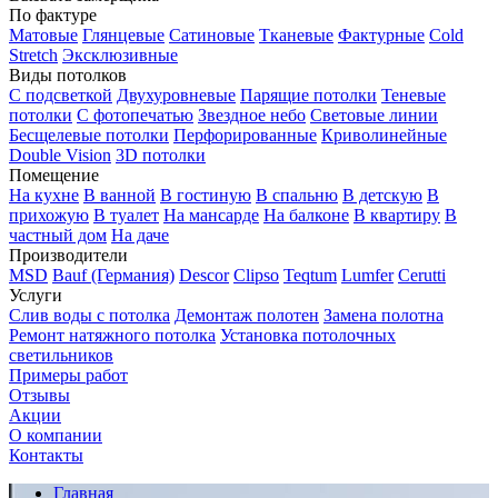
По фактуре
Матовые
Глянцевые
Сатиновые
Тканевые
Фактурные
Cold
Stretch
Эксклюзивные
Виды потолков
С подсветкой
Двухуровневые
Парящие потолки
Теневые
потолки
С фотопечатью
Звездное небо
Световые линии
Бесщелевые потолки
Перфорированные
Криволинейные
Double Vision
3D потолки
Помещение
На кухне
В ванной
В гостиную
В спальню
В детскую
В
прихожую
В туалет
На мансарде
На балконе
В квартиру
В
частный дом
На даче
Производители
MSD
Bauf (Германия)
Descor
Clipso
Teqtum
Lumfer
Cerutti
Услуги
Слив воды с потолка
Демонтаж полотен
Замена полотна
Ремонт натяжного потолка
Установка потолочных
светильников
Примеры работ
Отзывы
Акции
О компании
Контакты
Главная